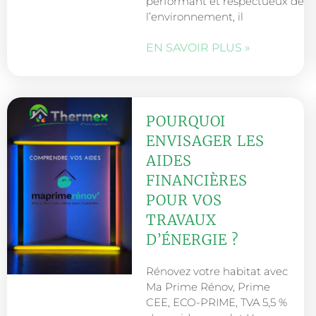
performant et respectueux de
l’environnement, il
EN SAVOIR PLUS »
POURQUOI
ENVISAGER LES
AIDES
FINANCIÈRES
POUR VOS
TRAVAUX
D’ÉNERGIE ?
Rénovez votre habitat avec
Ma Prime Rénov, Prime
CEE, ECO-PRIME, TVA 5,5 %