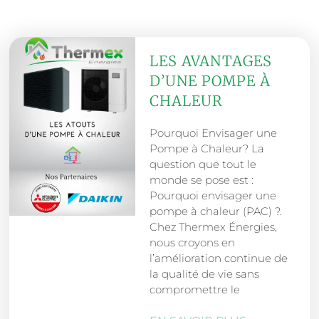
LES AVANTAGES
D’UNE POMPE À
CHALEUR
Pourquoi Envisager une
Pompe à Chaleur? La
question que tout le
monde se pose est :
Pourquoi envisager une
pompe à chaleur (PAC) ?.
Chez Thermex Énergies,
nous croyons en
l’amélioration continue de
la qualité de vie sans
compromettre le