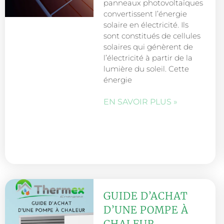
panneaux photovoltaïques
convertissent l’énergie
solaire en électricité. Ils
sont constitués de cellules
solaires qui génèrent de
l’électricité à partir de la
lumière du soleil. Cette
énergie
EN SAVOIR PLUS »
GUIDE D’ACHAT
D’UNE POMPE À
CHALEUR