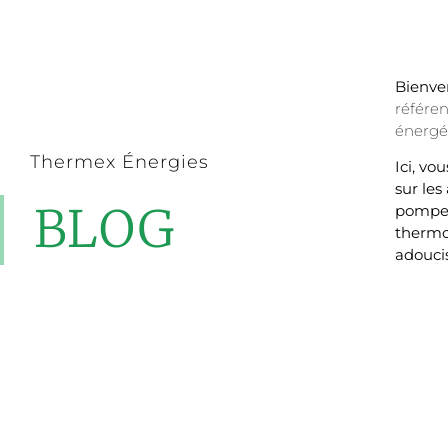
Bienve
référen
énergé
Thermex Énergies
Ici, vo
sur les
BLOG
pompes
thermo
adouci