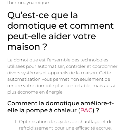
thermodynamique.
Qu’est-ce que la
domotique et comment
peut-elle aider votre
maison ?
La domotique est l’ensemble des technologies
utilisées pour automatiser, contrôler et coordonner
divers systèmes et appareils de la maison. Cette
automatisation vous permet non seulement de
rendre votre domicile plus confortable, mais aussi
plus économe en énergie.
Comment la domotique améliore-t-
elle la pompe à chaleur (
PAC
) ?
Optimisation des cycles de chauffage et de
refroidissement pour une efficacité accrue.