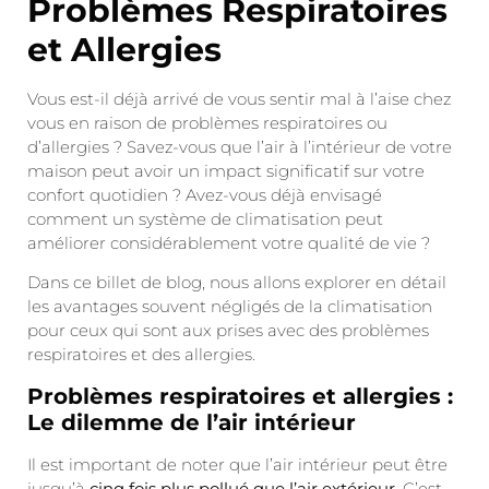
Problèmes Respiratoires
et Allergies
Vous est-il déjà arrivé de vous sentir mal à l’aise chez
vous en raison de problèmes respiratoires ou
d’allergies ? Savez-vous que l’air à l’intérieur de votre
maison peut avoir un impact significatif sur votre
confort quotidien ? Avez-vous déjà envisagé
comment un système de climatisation peut
améliorer considérablement votre qualité de vie ?
Dans ce billet de blog, nous allons explorer en détail
les avantages souvent négligés de la climatisation
pour ceux qui sont aux prises avec des problèmes
respiratoires et des allergies.
Problèmes respiratoires et allergies :
Le dilemme de l’air intérieur
Il est important de noter que l’air intérieur peut être
jusqu’à
cinq fois plus pollué que l’air extérieur
. C’est