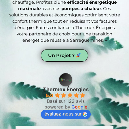
chauffage. Profitez d’une
efficacité énergétique
maximale
avec nos
pompes à chaleur
. Ces
solutions durables et économiques optimisent votre
confort thermique tout en réduisant vos factures
d’énergie. Faites confiance à Thermex Énergies,
votre partenaire de choix pour une transition
énergétique réussie à Sarreguemines. »
Un Projet ?
Thermex Énergies
5.0
Basé sur 122 avis
powered by
G
o
o
g
l
e
évaluez-nous sur