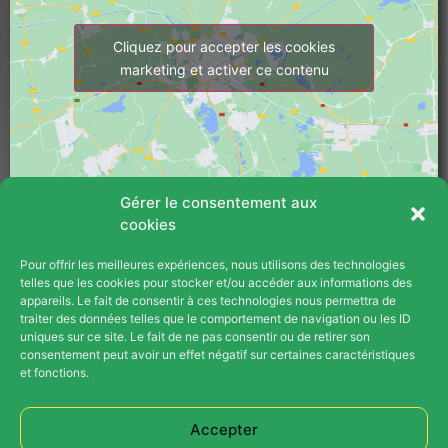
éle
pos
Cliquez pour accepter les cookies
au 
marketing et activer ce contenu
jan
tec
exe
eff
exp
Gérer le consentement aux
d'e
cookies
cha
ci-
Pour offrir les meilleures expériences, nous utilisons des technologies
PLAN DU SITE
int
telles que les cookies pour stocker et/ou accéder aux informations des
appareils. Le fait de consentir à ces technologies nous permettra de
aut
Blog
traiter des données telles que le comportement de navigation ou les ID
imp
uniques sur ce site. Le fait de ne pas consentir ou de retirer son
d'i
consentement peut avoir un effet négatif sur certaines caractéristiques
Contact
et fonctions.
te 
c'e
Opération Parrainage
un 
Accepter
Plan Du Site