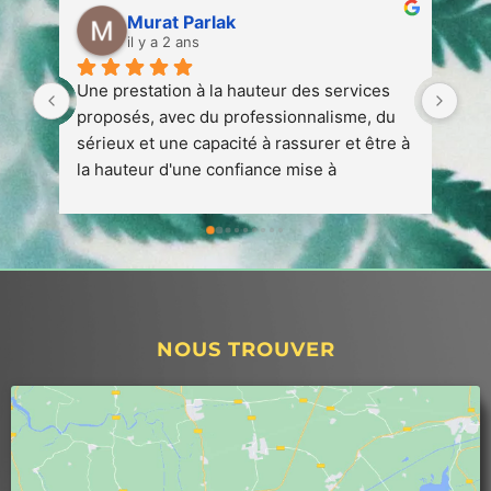
Murat Parlak
il y a 2 ans
Une prestation à la hauteur des services 
The
proposés, avec du professionnalisme, du 
à l
sérieux et une capacité à rassurer et être à 
com
la hauteur d'une confiance mise à 
que
disposition pendant et après les travaux 
pet
effectués.j'invite avec sincérité tous 
con
particulier qui sont à la recherche et 
de 
l'attente de travailler avec des 
pré
professionnels.
déc
pro
NOUS TROUVER
(in
l'a
cha
2 m
mon
prê