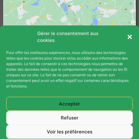
technique, dirigée par Mike, a été 
exemplaire : aimable, respectueuse, 
efficace et très claire dans ses 
explications. Ils ont retiré tous les circuits 
Gérer le consentement aux
d'eau devenus inutiles et ont réalisé un 
cookies
chantier propre et fonctionnel (voir photos 
ci-jointes).5. Mon plombier, qui est 
Pour offrir les meilleures expériences, nous utilisons des technologies
PLAN DU SITE
intervenu à la fin de l'installation pour un 
telles que les cookies pour stocker et/ou accéder aux informations des
appareils. Le fait de consentir à ces technologies nous permettra de
autre chantier, m'a fait part de son 
Blog
traiter des données telles que le comportement de navigation ou les ID
impression : "Nous voyons beaucoup 
uniques sur ce site. Le fait de ne pas consentir ou de retirer son
d'installations de pompes à chaleur, je peux 
consentement peut avoir un effet négatif sur certaines caractéristiques
Contact
et fonctions.
te dire que celle-ci est un beau travail, et 
c'est agréable de voir de temps en temps 
Opération Parrainage
un travail bien fait !"Ainsi, que ce soit en 
Accepter
Plan Du Site
tant que particulier ou professionnel (selon 
Refuser
mon plombier), je vous recommande 
Mentions Légales
vivement Thermex. Ils sont au 
Voir les préférences
top.Continuez à maintenir ce niveau de 
Ⓒ 2026 Thermex Energies Tous Droits Réservés -