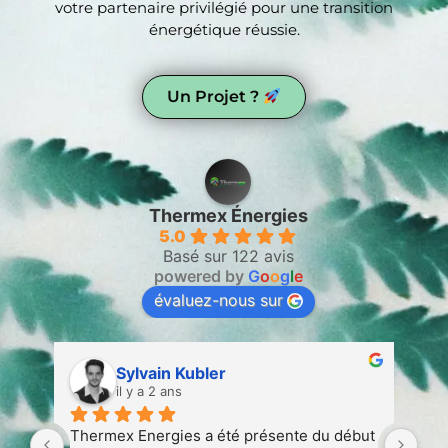
votre partenaire privilégié pour une transition
énergétique réussie.
Un Projet ?
Thermex Énergies
5.0
Basé sur 122 avis
powered by
G
o
o
g
l
e
évaluez-nous sur
Sylvain Kubler
il y a 2 ans
 
Thermex Energies a été présente du début 
Ent