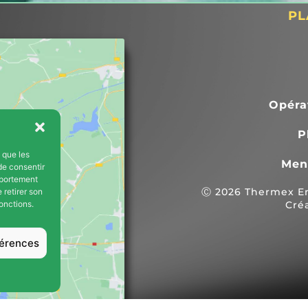
sincérité tous partic
PL
à la recherche et l'a
travailler avec des 
professionnels.
Opéra
P
s que les
Men
de consentir
s
mportement
Ⓒ 2026 Thermex Ene
 retirer son
Cré
onctions.
férences