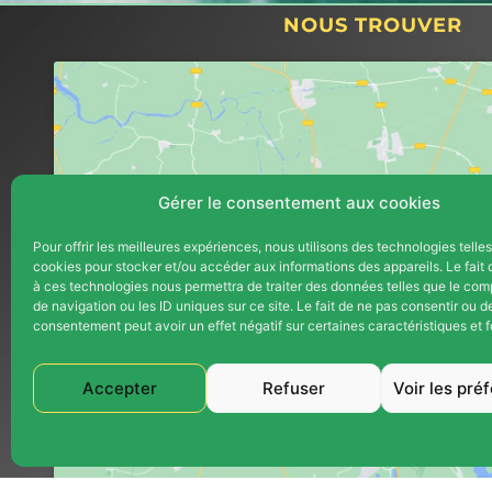
NOUS TROUVER
Gérer le consentement aux cookies
Pour offrir les meilleures expériences, nous utilisons des technologies telle
cookies pour stocker et/ou accéder aux informations des appareils. Le fait 
Cliquez pour accepter les cookie
à ces technologies nous permettra de traiter des données telles que le co
marketing et activer ce contenu
de navigation ou les ID uniques sur ce site. Le fait de ne pas consentir ou de
consentement peut avoir un effet négatif sur certaines caractéristiques et f
Accepter
Refuser
Voir les pré
Politique de cookies
Mentions Légales