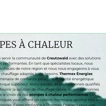
PES À CHALEUR
de servir la communauté de
Creutzwald
avec des solutions
t performantes. En tant que spécialistes locaux, nous
cifiques de notre région et nous nous engageons à vous
 chauffage adaptés à vos besoins.
Thermex Énergies
rtenaire de confiance pour une efficacité énergétique
mique supérieur. Notre équipe de professionnels qualifiés
s fournir la solution de chauffage idéale, alliant économies
es le choix de nos
pompes à chaleur performantes
. Ces
iques vous offrent un confort thermique optimal tout en
’énergie. Faites confiance à Thermex Énergies pour une