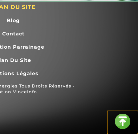
ulier qui sont 
en août 2023 en vue de 
AN DU SITE
ttente de 
l'installation d'une pompe à 
Blog
chaleur prévue pour avril/mai 
2024.1. Début décembre, nous 
Contact
avons rencontré un problème 
avec notre chaudière (intoxication 
tion Parrainage
au monoxyde) nécessitant l'arrêt 
de celle-ci, nous privant de 
lan Du Site
chauffage et d'eau chaude 
pendant plus de 2 mois. Dès le 
tions Légales
début, Thermex s'est montrée 
rgies Tous Droits Réservés -
disponible en proposant de nous 
ation Vinceinfo
prêter gratuitement des 
convecteurs électriques.3. 
Thermex a fait tout son possible 
pour avancer la date des travaux 
au maximum (intervention prévue 
le 20 janvier au lieu d'avril/mai).4. 