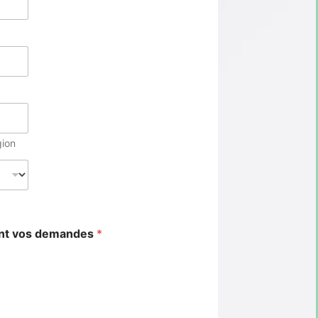
gion
ant vos demandes
*