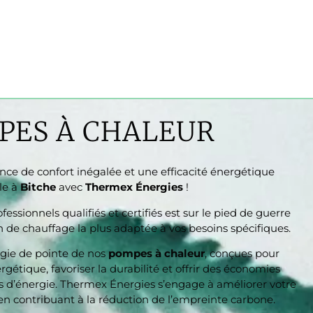
PES À CHALEUR
nce de confort inégalée et une efficacité énergétique
le à
Bitche
avec
Thermex Énergies
!
ssionnels qualifiés et certifiés est sur le pied de guerre
on de chauffage la plus adaptée à vos besoins spécifiques.
ogie de pointe de nos
pompes à chaleur
, conçues pour
rgétique, favoriser la durabilité et offrir des économies
res d’énergie. Thermex Énergies s’engage à améliorer votre
en contribuant à la réduction de l’empreinte carbone.