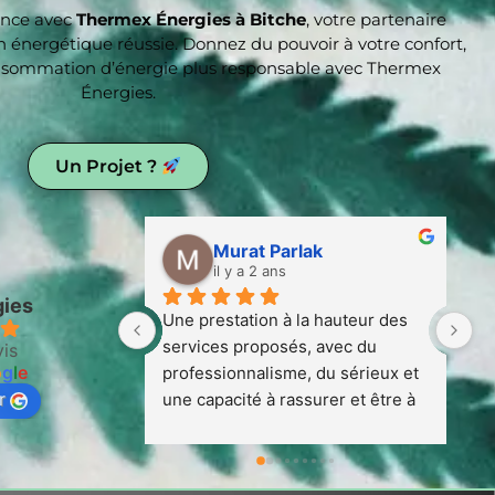
lence avec
Thermex Énergies à Bitche
, votre partenaire
on énergétique réussie. Donnez du pouvoir à votre confort,
consommation d’énergie plus responsable avec Thermex
Énergies.
Un Projet ?
Murat Parlak
il y a 2 ans
gies
Une prestation à la hauteur des 
T
services proposés, avec du 
du
vis
o
g
l
e
professionnalisme, du sérieux et 
l
r
une capacité à rassurer et être à 
te
la hauteur d'une confiance mise à 
po
disposition pendant et après les 
pe
travaux effectués.j'invite avec 
c