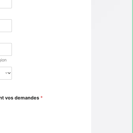
gion
ant vos demandes
*