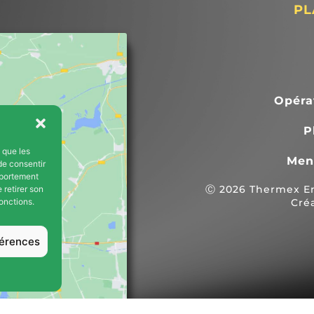
PL
Opéra
P
s que les
Men
de consentir
s
mportement
Ⓒ 2026 Thermex Ene
 retirer son
onctions.
Cré
férences