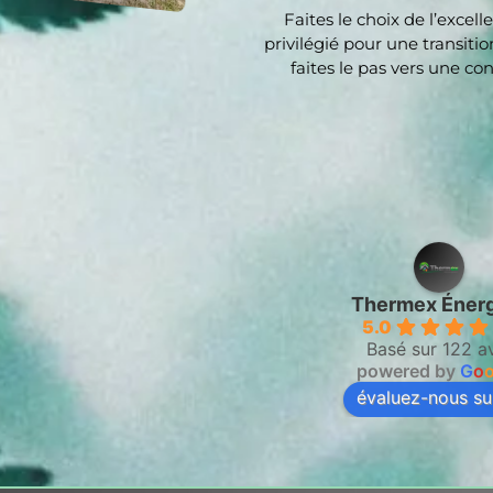
Faites le choix de l’excel
privilégié pour une transiti
faites le pas vers une 
Thermex Éner
5.0
Basé sur 122 a
powered by
G
o
évaluez-nous su