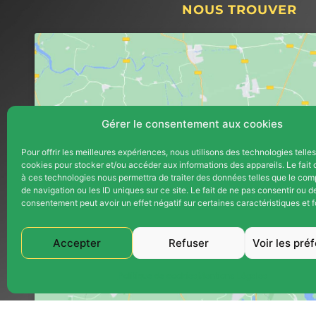
NOUS TROUVER
Gérer le consentement aux cookies
Pour offrir les meilleures expériences, nous utilisons des technologies telle
cookies pour stocker et/ou accéder aux informations des appareils. Le fait 
Cliquez pour accepter les cookie
à ces technologies nous permettra de traiter des données telles que le co
marketing et activer ce contenu
de navigation ou les ID uniques sur ce site. Le fait de ne pas consentir ou de
consentement peut avoir un effet négatif sur certaines caractéristiques et f
Accepter
Refuser
Voir les pré
Politique de cookies
Mentions Légales