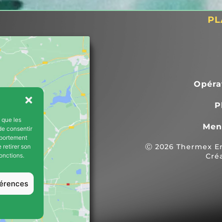
i, nous privant de 
PL
 et d'eau chaude 
lus de 2 mois. Dès le 
ermex s'est montrée 
e en proposant de nous 
atuitement des 
rs électriques.3. 
Opéra
 fait tout son possible 
cer la date des travaux 
P
m (intervention prévue 
s que les
Men
ier au lieu d'avril/mai).4. 
de consentir
s
mportement
technique, dirigée par 
Ⓒ 2026 Thermex Ene
 retirer son
té exemplaire : aimable, 
Cré
onctions.
use, efficace et très 
s ses explications. Ils 
férences
 tous les circuits d'eau 
nutiles et ont réalisé un 
propre et fonctionnel 