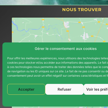
de celle-c
NOUS TROUVER
chauffage
pendant p
début, Th
disponibl
prêter gr
convecteu
Thermex a
Gérer le consentement aux cookies
pour avan
au maximu
Pour offrir les meilleures expériences, nous utilisons des technologies telle
le 20 janv
cookies pour stocker et/ou accéder aux informations des appareils. Le fait 
Cliquez pour accepter les cookie
à ces technologies nous permettra de traiter des données telles que le co
L'équipe 
marketing et activer ce contenu
de navigation ou les ID uniques sur ce site. Le fait de ne pas consentir ou de
Mike, a é
consentement peut avoir un effet négatif sur certaines caractéristiques et f
respectue
claire dan
Accepter
Refuser
Voir les pré
ont retiré
devenus i
Politique de cookies
Mentions Légales
chantier 