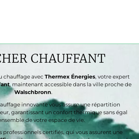
CHER CHAUFFANT
du chauffage avec
Thermex Énergies
, votre expert
fant
, maintenant accessible dans la ville proche de
Walschbronn
.
auffage innovante vous assure une répartition
eur, garantissant un confort thermique sans égal
ensemble de votre espace de vie.
s professionnels certifiés, qui vous assurent une