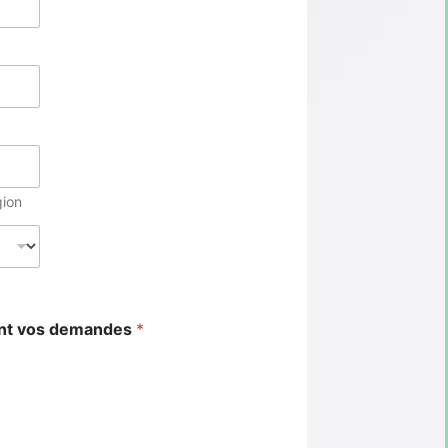
gion
ant vos demandes
*