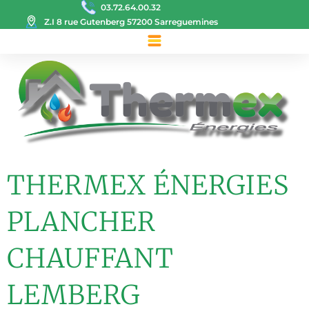
03.72.64.00.32
Z.I 8 rue Gutenberg 57200 Sarreguemines
THERMEX ÉNERGIES
PLANCHER
CHAUFFANT
LEMBERG