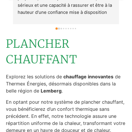
 et être à la 
ou technique. Pour illustrer à quel point tou
isposition 
été parfait, voici une petite anecdote :1. No
tués.j'invite 
avons conclu un contrat avec Thermex en 
 sont à la 
août 2023 en vue de l'installation d'une 
er avec des 
pompe à chaleur prévue pour avril/mai 2024
PLANCHER
Début décembre, nous avons rencontré un 
problème avec notre chaudière (intoxicatio
au monoxyde) nécessitant l'arrêt de celle-ci
CHAUFFANT
nous privant de chauffage et d'eau chaude 
pendant plus de 2 mois. Dès le début, 
Thermex s'est montrée disponible en 
Explorez les solutions de
chauffage innovantes
de
proposant de nous prêter gratuitement des
Thermex Énergies, désormais disponibles dans la
convecteurs électriques.3. Thermex a fait t
belle région de
Lemberg
.
son possible pour avancer la date des trava
En optant pour notre système de plancher chauffant,
au maximum (intervention prévue le 20 
vous bénéficierez d’un confort thermique sans
janvier au lieu d'avril/mai).4. L'équipe 
précédent. En effet, notre technologie assure une
technique, dirigée par Mike, a été exemplair
répartition uniforme de la chaleur, transformant votre
aimable, respectueuse, efficace et très clai
demeure en un havre de douceur et de chaleur.