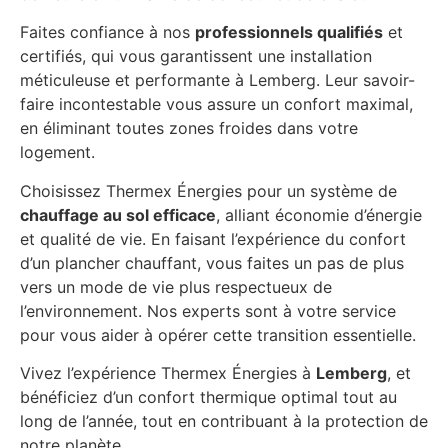
dans ses explications. Ils ont retiré tous les
circuits d'eau devenus inutiles et ont réalis
Faites confiance à nos
professionnels qualifiés
et
un chantier propre et fonctionnel (voir phot
certifiés, qui vous garantissent une installation
ci-jointes).5. Mon plombier, qui est interve
méticuleuse et performante à Lemberg. Leur savoir-
à la fin de l'installation pour un autre chantie
faire incontestable vous assure un confort maximal,
m'a fait part de son impression : "Nous voy
en éliminant toutes zones froides dans votre
beaucoup d'installations de pompes à chale
logement.
je peux te dire que celle-ci est un beau trava
Choisissez Thermex Énergies pour un système de
et c'est agréable de voir de temps en temps
chauffage au sol efficace
, alliant économie d’énergie
un travail bien fait !"Ainsi, que ce soit en tan
et qualité de vie. En faisant l’expérience du confort
que particulier ou professionnel (selon mon
d’un plancher chauffant, vous faites un pas de plus
plombier), je vous recommande vivement 
vers un mode de vie plus respectueux de
Thermex. Ils sont au top.Continuez à 
l’environnement. Nos experts sont à votre service
maintenir ce niveau de qualité 
pour vous aider à opérer cette transition essentielle.
Vivez l’expérience Thermex Énergies à
Lemberg
, et
bénéficiez d’un confort thermique optimal tout au
long de l’année, tout en contribuant à la protection de
notre planète.