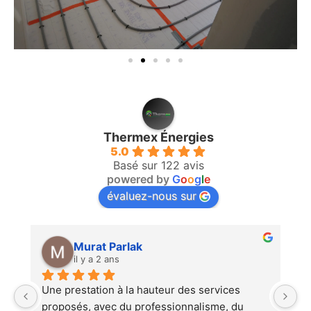
Thermex Énergies
5.0
Basé sur 122 avis
powered by
G
o
o
g
l
e
évaluez-nous sur
Sylvain Kubler
il y a 2 ans
services 
Thermex Energies a été présente du début 
isme, du 
la fin, que ce soit pour l'équipe commercial