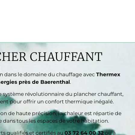
CHER CHAUFFANT
on dans le domaine du chauffage avec
Thermex
ergies près de Baerenthal
.
 système révolutionnaire du plancher chauffant,
nt pour offrir un confort thermique inégalé.
ion de haute précision, la chaleur est répartie de
dans tous les espaces de votre habitation.
s qualifiés et certifiés au
03 72 64 00 32
ou à