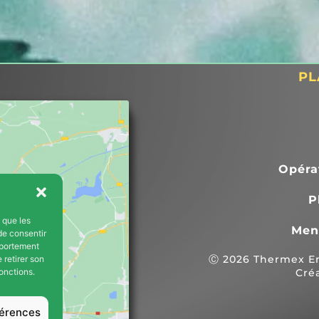
de celle-ci, nous privant de 
chauffage et d'eau chaude 
pendant plus de 2 mois. Dès le 
début, Thermex s'est montrée 
PL
disponible en proposant de nous
prêter gratuitement des 
convecteurs électriques.3. 
Thermex a fait tout son possible 
pour avancer la date des travaux
au maximum (intervention prévu
Opéra
le 20 janvier au lieu d'avril/mai).4
P
L'équipe technique, dirigée par 
Mike, a été exemplaire : aimable,
s que les
Men
de consentir
respectueuse, efficace et très 
s
mportement
claire dans ses explications. Ils 
Ⓒ 2026 Thermex Ene
 retirer son
ont retiré tous les circuits d'eau 
Cré
onctions.
devenus inutiles et ont réalisé u
chantier propre et fonctionnel 
férences