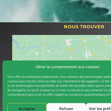
NOUS TROUVER
Gérer le consentement aux cookies
Pour offrir les meilleures expériences, nous utilisons des technologies telle
cookies pour stocker et/ou accéder aux informations des appareils. Le fait 
Cliquez pour accepter les cookie
à ces technologies nous permettra de traiter des données telles que le co
marketing et activer ce contenu
de navigation ou les ID uniques sur ce site. Le fait de ne pas consentir ou de
consentement peut avoir un effet négatif sur certaines caractéristiques et f
Accepter
Refuser
Voir les pré