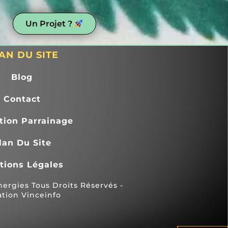
Un Projet ?
AN DU SITE
 
Blog
Contact
 
e 
tion Parrainage
. 
lan Du Site
 
tions Légales
rgies Tous Droits Réservés -
ation Vinceinfo
n 