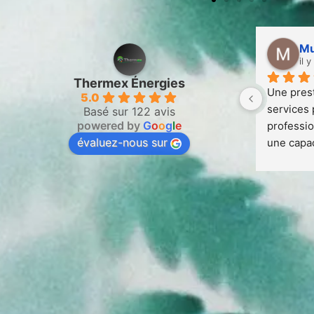
Mu
il 
Thermex Énergies
Une prest
5.0
services 
Basé sur 122 avis
powered by
G
o
o
g
l
e
professio
évaluez-nous sur
une capac
la hauteu
dispositi
travaux ef
sincérité 
à la reche
travailler
professio