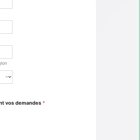
gion
ant vos demandes
*