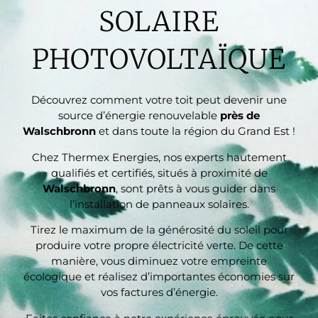
SOLAIRE
prévue pour avril/mai 2024.1. Début 
décembre, nous avons rencontré un 
problème avec notre chaudière 
PHOTOVOLTAÏQUE
(intoxication au monoxyde) nécessitant 
l'arrêt de celle-ci, nous privant de 
chauffage et d'eau chaude pendant plus de 
Découvrez comment votre toit peut devenir une
source d’énergie renouvelable
près de
2 mois. Dès le début, Thermex s'est 
Walschbronn
et dans toute la région du Grand Est !
montrée disponible en proposant de nous 
prêter gratuitement des convecteurs 
Chez Thermex Energies, nos experts hautement
électriques.3. Thermex a fait tout son 
qualifiés et certifiés, situés à proximité de
possible pour avancer la date des travaux 
Walschbronn
, sont prêts à vous guider dans
au maximum (intervention prévue le 20 
l’installation de panneaux solaires.
janvier au lieu d'avril/mai).4. L'équipe 
Tirez le maximum de la générosité du soleil pour
technique, dirigée par Mike, a été 
produire votre propre électricité verte. De cette
exemplaire : aimable, respectueuse, 
manière, vous diminuez votre empreinte
efficace et très claire dans ses 
écologique et réalisez d’importantes économies sur
explications. Ils ont retiré tous les circuits 
vos factures d’énergie.
d'eau devenus inutiles et ont réalisé un 