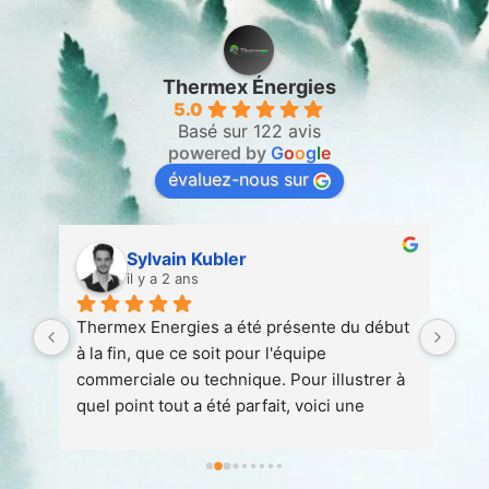
Thermex Énergies
5.0
Basé sur 122 avis
powered by
G
o
o
g
l
e
évaluez-nous sur
Sylvain Kubler
il y a 2 ans
 
Thermex Energies a été présente du début 
Ent
 
à la fin, que ce soit pour l'équipe 
att
 à 
commerciale ou technique. Pour illustrer à 
quel point tout a été parfait, voici une 
petite anecdote :1. Nous avons conclu un 
contrat avec Thermex en août 2023 en vue 
de l'installation d'une pompe à chaleur 