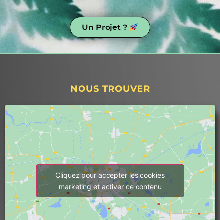
d'installations de pompes à chaleur, je peux 
te dire que celle-ci est un beau travail, et 
c'est agréable de voir de temps en temps 
Un Projet ?
un travail bien fait !"Ainsi, que ce soit en 
tant que particulier ou professionnel (selon 
mon plombier), je vous recommande 
vivement Thermex. Ils sont au 
top.Continuez à maintenir ce niveau de 
NOUS TROUVER
qualité 
Cliquez pour accepter les cookies
marketing et activer ce contenu