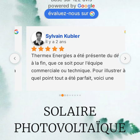
powered by
G
o
o
g
l
e
évaluez-nous sur
Sylvain Kubler
il y a 2 ans
 
Thermex Energies a été présente du début 
Ent
 
à la fin, que ce soit pour l'équipe 
att
 à 
commerciale ou technique. Pour illustrer à 
quel point tout a été parfait, voici une 
petite anecdote :1. Nous avons conclu un 
contrat avec Thermex en août 2023 en vue 
de l'installation d'une pompe à chaleur 
SOLAIRE
prévue pour avril/mai 2024.1. Début 
décembre, nous avons rencontré un 
problème avec notre chaudière 
PHOTOVOLTAÏQUE
(intoxication au monoxyde) nécessitant 
l'arrêt de celle-ci, nous privant de 