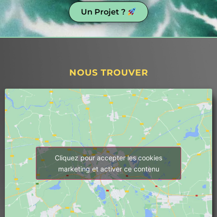
impression : "Nous voyons beaucoup 
Un Projet ?
d'installations de pompes à chaleur, je peux 
te dire que celle-ci est un beau travail, et 
c'est agréable de voir de temps en temps 
un travail bien fait !"Ainsi, que ce soit en 
tant que particulier ou professionnel (selon 
mon plombier), je vous recommande 
NOUS TROUVER
vivement Thermex. Ils sont au 
top.Continuez à maintenir ce niveau de 
qualité 
Cliquez pour accepter les cookies
marketing et activer ce contenu