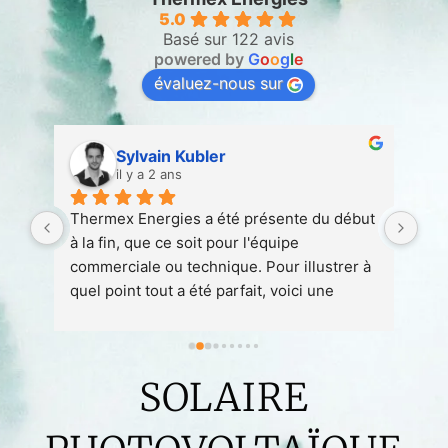
5.0
Basé sur 122 avis
powered by
G
o
o
g
l
e
évaluez-nous sur
Sylvain Kubler
il y a 2 ans
 
Thermex Energies a été présente du début 
Ent
 
à la fin, que ce soit pour l'équipe 
att
 à 
commerciale ou technique. Pour illustrer à 
quel point tout a été parfait, voici une 
petite anecdote :1. Nous avons conclu un 
contrat avec Thermex en août 2023 en vue 
de l'installation d'une pompe à chaleur 
SOLAIRE
prévue pour avril/mai 2024.1. Début 
décembre, nous avons rencontré un 
problème avec notre chaudière 