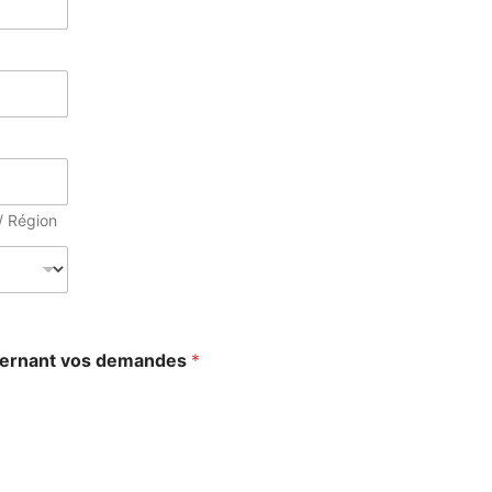
 / Région
ncernant vos demandes
*