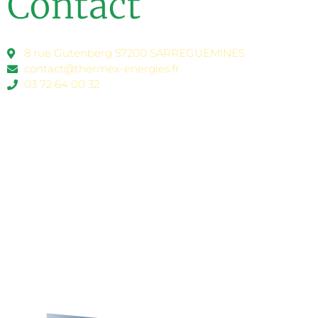
Contact
8 rue Gutenberg 57200 SARREGUEMINES
contact@thermex-energies.fr
03 72 64 00 32