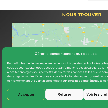
disposition pendant et après les 
petite an
travaux effectués.j'invite avec 
conclu un
sincérité tous particulier qui sont 
en août 2
NOUS TROUVER
à la recherche et l'attente de 
l'installa
travailler avec des 
chaleur p
professionnels.
2024.1. D
avons re
avec notr
au monoxy
Gérer le consentement aux cookies
de celle-c
chauffage
Pour offrir les meilleures expériences, nous utilisons des technologies telle
pendant p
cookies pour stocker et/ou accéder aux informations des appareils. Le fait 
Cliquez pour accepter les cookie
début, Th
à ces technologies nous permettra de traiter des données telles que le co
marketing et activer ce contenu
de navigation ou les ID uniques sur ce site. Le fait de ne pas consentir ou de
disponibl
consentement peut avoir un effet négatif sur certaines caractéristiques et f
prêter gr
convecteu
Accepter
Refuser
Voir les pré
Thermex a
pour avan
Politique de cookies
Mentions Légales
au maximu