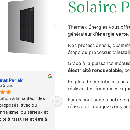
Solaire 
Thermex Énergies vous offre
générateur d’
énergie verte
.
Nos professionnels, qualifi
étape du processus d’
insta
Grâce à la puissance inépui
électricité renouvelable
, c
lvain Kubler
Riff Roland
En plus de contribuer à un av
y a 2 ans
il y a 3 ans
réaliser des économies signi
nergies a été présente 
Entreprise sérieuse et réalisatio
Faites confiance à notre ex
 la fin, que ce soit pour 
aux attendus.
réussie et engagez-vous act
commerciale ou 
 Pour illustrer à quel 
 a été parfait, voici une 