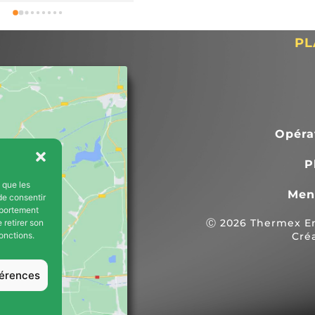
ecdote :1. Nous avons 
 contrat avec Thermex 
023 en vue de 
PL
tion d'une pompe à 
révue pour avril/mai 
ébut décembre, nous 
ncontré un problème 
e chaudière (intoxication 
Opéra
de) nécessitant l'arrêt 
i, nous privant de 
P
 et d'eau chaude 
s que les
lus de 2 mois. Dès le 
Men
de consentir
s
ermex s'est montrée 
mportement
Ⓒ 2026 Thermex Ene
 retirer son
e en proposant de nous 
onctions.
Cré
atuitement des 
rs électriques.3. 
férences
 fait tout son possible 
cer la date des travaux 
m (intervention prévue 