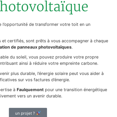
Photovoltaïque
 l’opportunité de transformer votre toit en un
és et certifiés, sont prêts à vous accompagner à chaque
llation de panneaux photovoltaïques
.
sable du soleil, vous pouvez produire votre propre
ontribuant ainsi à réduire votre empreinte carbone.
Jean Jean
Antoni
enir plus durable, l’énergie solaire peut vous aider à
il y a 3 ans
il y a 3 a
ficatives sur vos factures d’énergie.
n 
Installation complète réalisée 
Rien à dire
pertise à
Faulquemont
pour une transition énergétique
pour une pompe a chaleur et 
ivement vers un avenir durable.
ballon thermodynamique.Equipe 
au top et finitions impeccables. Le 
un projet ?
tout tourne depuis un an . Je suis 