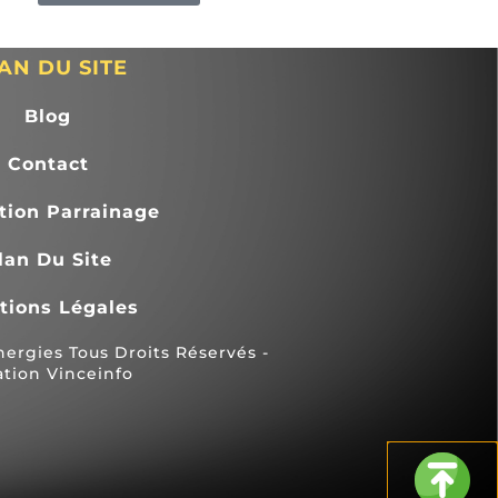
très satisfait du travail et du 
professionnalisme de cette 
entreprise.Je vous la conseille 
AN DU SITE
fortement.
Blog
Contact
tion Parrainage
lan Du Site
tions Légales
rgies Tous Droits Réservés -
ation Vinceinfo