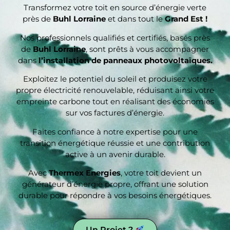
soi
Transformez votre toit en source d’énergie verte
près de
Buhl Lorraine
et dans tout le
Grand Est !
rec
Nos professionnels qualifiés et certifiés, basés près
de
Buhl Lorraine
, sont prêts à vous accompagner
dans
l’installation de panneaux photovoltaïques.
Exploitez le potentiel du soleil et produisez votre
propre électricité renouvelable, réduisant ainsi votre
empreinte carbone tout en réalisant des économies
sur vos factures d’énergie.
Faites confiance à notre expertise pour une
transition énergétique réussie et une contribution
active à un avenir durable.
Avec
Thermex Energies
, votre toit devient un
générateur d’énergie propre, offrant une solution
durable pour répondre à vos besoins énergétiques.