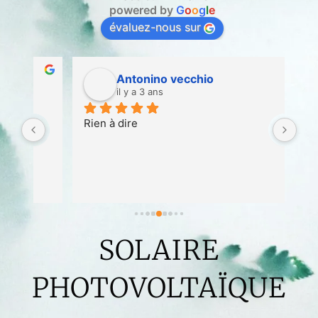
powered by
G
o
o
g
l
e
évaluez-nous sur
Antonino vecchio
il y a 3 ans
Rien à dire
Nou
The
de 
cha
ins
fai
t.
pou
SOLAIRE
cha
éta
pla
PHOTOVOLTAÏQUE
voi
de 