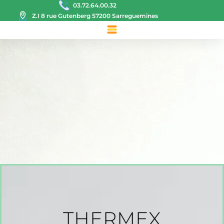
03.72.64.00.32
Z.I 8 rue Gutenberg 57200 Sarreguemines
THERMEX