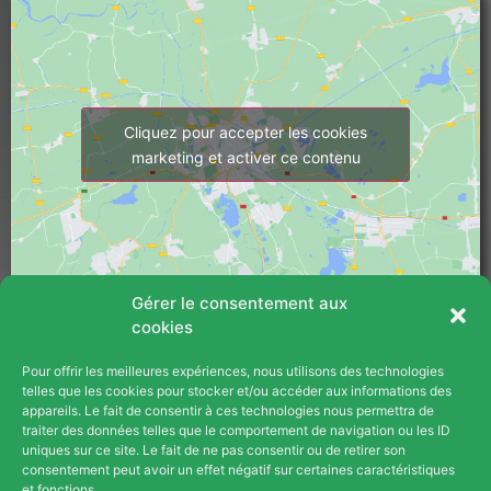
2 mois. Dès le début, Thermex s'est 
montrée disponible en proposant de nous 
prêter gratuitement des convecteurs 
électriques.3. Thermex a fait tout son 
possible pour avancer la date des travaux 
Cliquez pour accepter les cookies
au maximum (intervention prévue le 20 
marketing et activer ce contenu
janvier au lieu d'avril/mai).4. L'équipe 
technique, dirigée par Mike, a été 
exemplaire : aimable, respectueuse, 
efficace et très claire dans ses 
explications. Ils ont retiré tous les circuits 
Gérer le consentement aux
d'eau devenus inutiles et ont réalisé un 
cookies
chantier propre et fonctionnel (voir photos 
ci-jointes).5. Mon plombier, qui est 
Pour offrir les meilleures expériences, nous utilisons des technologies
PLAN DU SITE
intervenu à la fin de l'installation pour un 
telles que les cookies pour stocker et/ou accéder aux informations des
appareils. Le fait de consentir à ces technologies nous permettra de
autre chantier, m'a fait part de son 
Blog
traiter des données telles que le comportement de navigation ou les ID
impression : "Nous voyons beaucoup 
uniques sur ce site. Le fait de ne pas consentir ou de retirer son
d'installations de pompes à chaleur, je peux 
consentement peut avoir un effet négatif sur certaines caractéristiques
Contact
et fonctions.