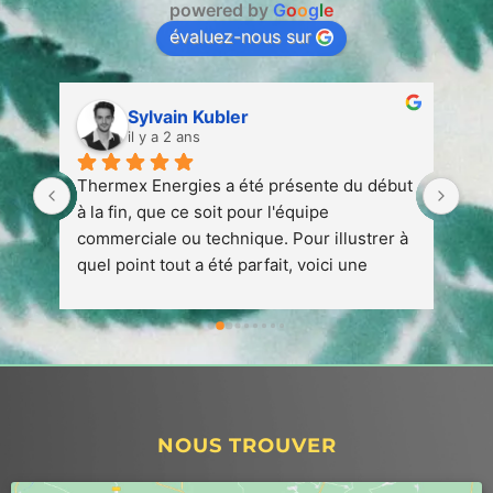
powered by
G
o
o
g
l
e
évaluez-nous sur
Sylvain Kubler
il y a 2 ans
 
Thermex Energies a été présente du début 
Ent
 
à la fin, que ce soit pour l'équipe 
att
 à 
commerciale ou technique. Pour illustrer à 
quel point tout a été parfait, voici une 
petite anecdote :1. Nous avons conclu un 
contrat avec Thermex en août 2023 en vue 
de l'installation d'une pompe à chaleur 
prévue pour avril/mai 2024.1. Début 
décembre, nous avons rencontré un 
problème avec notre chaudière 
NOUS TROUVER
(intoxication au monoxyde) nécessitant 
l'arrêt de celle-ci, nous privant de 