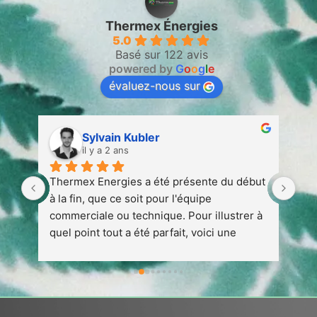
Thermex Énergies
5.0
Basé sur 122 avis
powered by
G
o
o
g
l
e
évaluez-nous sur
Sylvain Kubler
il y a 2 ans
 
Thermex Energies a été présente du début 
Ent
 
à la fin, que ce soit pour l'équipe 
att
 à 
commerciale ou technique. Pour illustrer à 
quel point tout a été parfait, voici une 
petite anecdote :1. Nous avons conclu un 
contrat avec Thermex en août 2023 en vue 
de l'installation d'une pompe à chaleur 
prévue pour avril/mai 2024.1. Début 