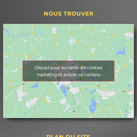
décembre, nous avons rencontré un 
problème avec notre chaudière 
NOUS TROUVER
(intoxication au monoxyde) nécessitant 
l'arrêt de celle-ci, nous privant de 
chauffage et d'eau chaude pendant plus de 
2 mois. Dès le début, Thermex s'est 
montrée disponible en proposant de nous 
prêter gratuitement des convecteurs 
électriques.3. Thermex a fait tout son 
possible pour avancer la date des travaux 
Cliquez pour accepter les cookies
au maximum (intervention prévue le 20 
marketing et activer ce contenu
janvier au lieu d'avril/mai).4. L'équipe 
technique, dirigée par Mike, a été 
exemplaire : aimable, respectueuse, 
efficace et très claire dans ses 
explications. Ils ont retiré tous les circuits 
d'eau devenus inutiles et ont réalisé un 
chantier propre et fonctionnel (voir photos 
ci-jointes).5. Mon plombier, qui est 
PLAN DU SITE