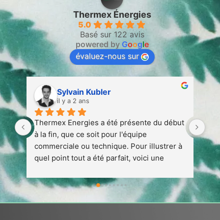
Thermex Énergies
5.0
Basé sur 122 avis
powered by
G
o
o
g
l
e
évaluez-nous sur
Sylvain Kubler
il y a 2 ans
 
Thermex Energies a été présente du début 
Ent
 
à la fin, que ce soit pour l'équipe 
att
 à 
commerciale ou technique. Pour illustrer à 
quel point tout a été parfait, voici une 
petite anecdote :1. Nous avons conclu un 
contrat avec Thermex en août 2023 en vue 
de l'installation d'une pompe à chaleur 
prévue pour avril/mai 2024.1. Début 
décembre, nous avons rencontré un 