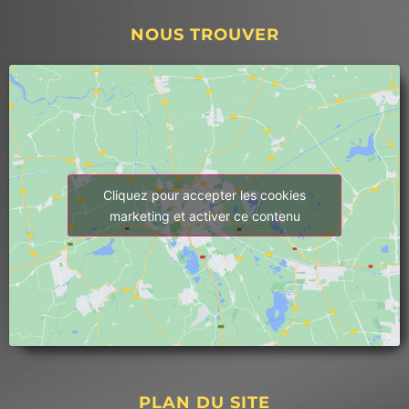
problème avec notre chaudière 
NOUS TROUVER
(intoxication au monoxyde) nécessitant 
l'arrêt de celle-ci, nous privant de 
chauffage et d'eau chaude pendant plus de 
2 mois. Dès le début, Thermex s'est 
montrée disponible en proposant de nous 
prêter gratuitement des convecteurs 
électriques.3. Thermex a fait tout son 
possible pour avancer la date des travaux 
Cliquez pour accepter les cookies
au maximum (intervention prévue le 20 
marketing et activer ce contenu
janvier au lieu d'avril/mai).4. L'équipe 
technique, dirigée par Mike, a été 
exemplaire : aimable, respectueuse, 
efficace et très claire dans ses 
explications. Ils ont retiré tous les circuits 
d'eau devenus inutiles et ont réalisé un 
chantier propre et fonctionnel (voir photos 
ci-jointes).5. Mon plombier, qui est 
PLAN DU SITE