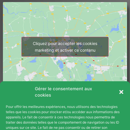
pendant plus de 2 mois. Dès le début, 
Thermex s'est montrée disponible en 
proposant de nous prêter gratuitement des 
convecteurs électriques.3. Thermex a fait tout 
son possible pour avancer la date des travaux 
au maximum (intervention prévue le 20 
Cliquez pour accepter les cookies
janvier au lieu d'avril/mai).4. L'équipe 
marketing et activer ce contenu
technique, dirigée par Mike, a été exemplaire : 
aimable, respectueuse, efficace et très claire 
dans ses explications. Ils ont retiré tous les 
circuits d'eau devenus inutiles et ont réalisé 
un chantier propre et fonctionnel (voir photos 
ci-jointes).5. Mon plombier, qui est intervenu 
Gérer le consentement aux
à la fin de l'installation pour un autre chantier, 
cookies
m'a fait part de son impression : "Nous voyons 
Pour offrir les meilleures expériences, nous utilisons des technologies
beaucoup d'installations de pompes à chaleur, 
PLAN DU SITE
telles que les cookies pour stocker et/ou accéder aux informations des
je peux te dire que celle-ci est un beau travail, 
appareils. Le fait de consentir à ces technologies nous permettra de
Blog
et c'est agréable de voir de temps en temps 
traiter des données telles que le comportement de navigation ou les ID
uniques sur ce site. Le fait de ne pas consentir ou de retirer son
un travail bien fait !"Ainsi, que ce soit en tant 