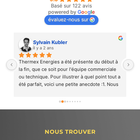
Basé sur 122 avis
powered by
G
o
o
g
l
e
évaluez-nous sur
Sylvain Kubler
il y a 2 ans
Thermex Energies a été présente du début à 
En
la fin, que ce soit pour l'équipe commerciale 
a
 
ou technique. Pour illustrer à quel point tout a 
été parfait, voici une petite anecdote :1. Nous 
e 
avons conclu un contrat avec Thermex en 
août 2023 en vue de l'installation d'une 
pompe à chaleur prévue pour avril/mai 2024.1. 
Début décembre, nous avons rencontré un 
problème avec notre chaudière (intoxication 
au monoxyde) nécessitant l'arrêt de celle-ci, 
NOUS TROUVER
nous privant de chauffage et d'eau chaude 