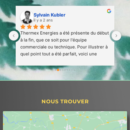
Sylvain Kubler
il y a 2 ans
 
Thermex Energies a été présente du début 
Ent
 
à la fin, que ce soit pour l'équipe 
att
 à 
commerciale ou technique. Pour illustrer à 
quel point tout a été parfait, voici une 
petite anecdote :1. Nous avons conclu un 
contrat avec Thermex en août 2023 en vue 
de l'installation d'une pompe à chaleur 
prévue pour avril/mai 2024.1. Début 
décembre, nous avons rencontré un 
problème avec notre chaudière 
NOUS TROUVER
(intoxication au monoxyde) nécessitant 
l'arrêt de celle-ci, nous privant de 
chauffage et d'eau chaude pendant plus de 
2 mois. Dès le début, Thermex s'est 