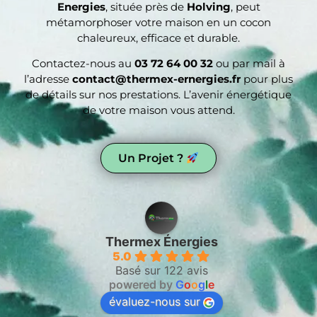
Energies
, située près de
Holving
, peut
métamorphoser votre maison en un cocon
chaleureux, efficace et durable.
Contactez-nous au
03 72 64 00 32
ou par mail à
l’adresse
contact@thermex-ernergies.fr
pour plus
de détails sur nos prestations. L’avenir énergétique
de votre maison vous attend.
Un Projet ?
Thermex Énergies
5.0
Basé sur 122 avis
powered by
G
o
o
g
l
e
évaluez-nous sur