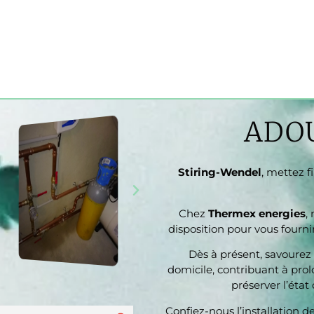
ADOU
Stiring-Wendel
, mettez f
Chez
Thermex energies
,
disposition pour vous fournir
Dès à présent, savourez 
domicile, contribuant à prol
préserver l’état
Confiez-nous l’installation 