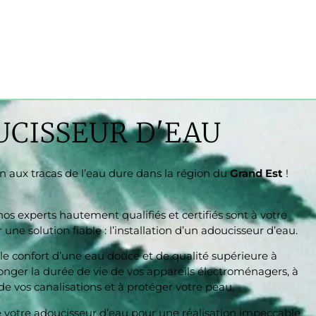
CISSEUR D'EAU
in aux tracas de l’eau dure dans la région du
Grand Est
!
 nos experts hautement qualifiés et certifiés sont à votre
 une solution fiable : l’installation d’un adoucisseur d’eau.
le confort d’une eau douce et de qualité supérieure à
onger la durée de vie de vos appareils électroménagers, à
 de vos canalisations et à protéger votre peau.
de votre adoucisseur d’eau pour une réalisation impeccable