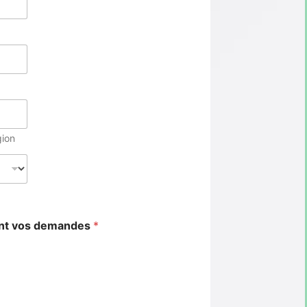
gion
ant vos demandes
*