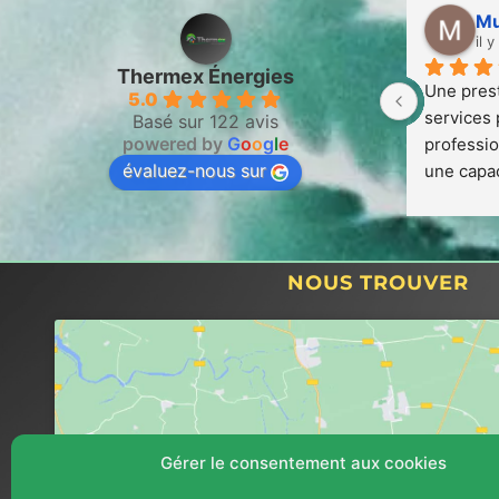
Mu
il 
Thermex Énergies
Une prest
5.0
services 
Basé sur 122 avis
powered by
G
o
o
g
l
e
professio
évaluez-nous sur
une capac
la hauteu
dispositi
travaux ef
sincérité 
NOUS TROUVER
à la reche
travailler
professio
Gérer le consentement aux cookies