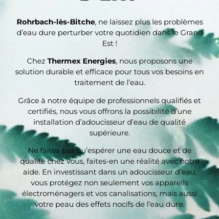
l'arrêt de celle-ci, nous privant de 
chauffage et d'eau chaude pendant plus de 
Rohrbach-lès-Bitche
, ne laissez plus les problèmes
d’eau dure perturber votre quotidien dans le Grand
2 mois. Dès le début, Thermex s'est 
Est !
montrée disponible en proposant de nous 
prêter gratuitement des convecteurs 
Chez
Thermex Energies
, nous proposons une
électriques.3. Thermex a fait tout son 
solution durable et efficace pour tous vos besoins en
possible pour avancer la date des travaux 
traitement de l’eau.
au maximum (intervention prévue le 20 
Grâce à notre équipe de professionnels qualifiés et
janvier au lieu d'avril/mai).4. L'équipe 
certifiés, nous vous offrons la possibilité d’une
technique, dirigée par Mike, a été 
installation d’adoucisseur d’eau de qualité
exemplaire : aimable, respectueuse, 
supérieure.
efficace et très claire dans ses 
explications. Ils ont retiré tous les circuits 
Ne faites pas qu’espérer une eau douce et de
qualité chez vous, faites-en une réalité avec notre
d'eau devenus inutiles et ont réalisé un 
aide. En investissant dans un adoucisseur d’eau,
chantier propre et fonctionnel (voir photos 
vous protégez non seulement vos appareils
ci-jointes).5. Mon plombier, qui est 
électroménagers et vos canalisations, mais aussi
intervenu à la fin de l'installation pour un 
votre peau des effets nocifs de l’eau dure.
autre chantier, m'a fait part de son 