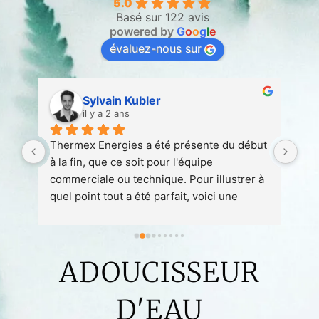
5.0
Basé sur 122 avis
powered by
G
o
o
g
l
e
évaluez-nous sur
Sylvain Kubler
il y a 2 ans
 
Thermex Energies a été présente du début 
Ent
 
à la fin, que ce soit pour l'équipe 
att
 à 
commerciale ou technique. Pour illustrer à 
quel point tout a été parfait, voici une 
petite anecdote :1. Nous avons conclu un 
contrat avec Thermex en août 2023 en vue 
de l'installation d'une pompe à chaleur 
ADOUCISSEUR
prévue pour avril/mai 2024.1. Début 
décembre, nous avons rencontré un 
problème avec notre chaudière 
D'EAU
(intoxication au monoxyde) nécessitant 